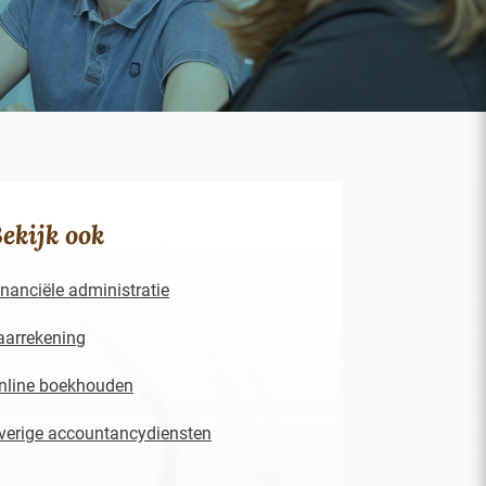
ekijk ook
inanciële administratie
aarrekening
nline boekhouden
verige accountancydiensten