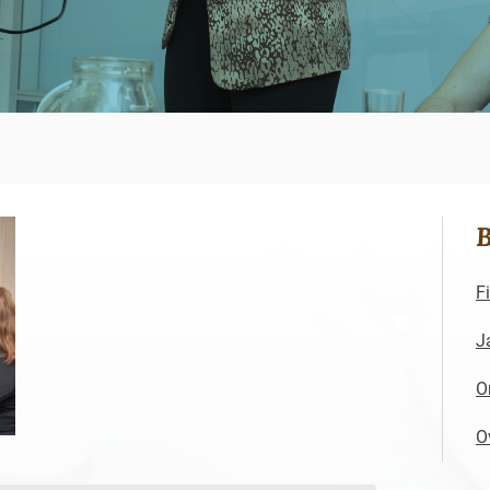
B
F
J
O
O