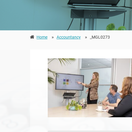
»
»
Home
Accountancy
_MGL0273