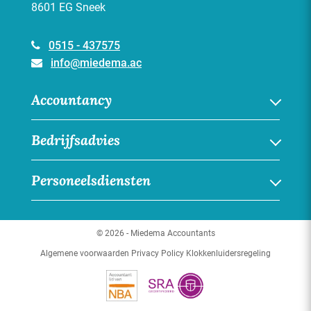
8601 EG Sneek
0515 - 437575
info@miedema.ac
Accountancy
Financiële administratie
Bedrijfsadvies
Jaarrekening
Online boekhouden
Bedrijfsadvies
Personeelsdiensten
Overige accountancydiensten
Juridisch advies
Fiscaal-juridisch advies
Personeelsdiensten
Managementadvies
Arbeidsomstandigheden
© 2026 - Miedema Accountants
Commercieel advies
Salarisadministratie
Algemene voorwaarden
Privacy Policy
Klokkenluidersregeling
Personeel en organisatie