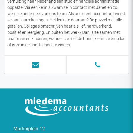
verhuizing naar Nederland een studie financiële administratie
oppakte. Via een kennis kwam ze in contact met Janet en zo
werd ze onderdeel van ons team. Als assistent accountant werkt
ze aan jaarrekeningen. Het leukste daaraan? De puzzel met alle
getallen. Collega’s omschrijven haar als lief, hardwerkend,
positief en leergierig. En buiten het werk? Dan is ze samen met
haar man en kinderen, wandelt ze met de hond, kleurt ze erop los
of is ze in de sportschool te vinden.
Martiniplein 12