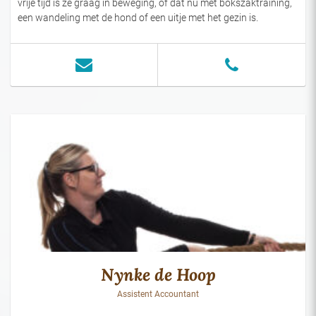
vrije tijd is ze graag in beweging, of dat nu met bokszaktraining,
een wandeling met de hond of een uitje met het gezin is.
Nynke de Hoop
Assistent Accountant