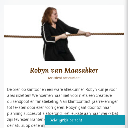
Robyn van Maasakker
Assistent accountant
De oren op kantoor en een ware alleskunner. Robyn kun je voor
alles inzetten! We noemen haar niet voor niets een creatieve
duizendpoot en fanatiekeling. Van klantcontact, jaarrekeningen
tot teksten doorlezen/corrigeren: Robyn gaat door tot haar
planning succesvol is afgerond. Het leukste aan haar werk? Dat
zijn tevreden klanten en het hechte team. In haar vrije tijd is ze in
Belangrijk bericht
de natuur, op de tennisbaan of de padelbaan te vinden.