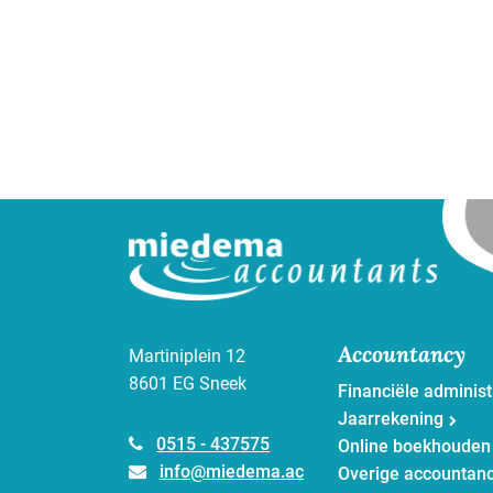
Accountancy
Martiniplein 12
8601 EG Sneek
Financiële administ
Jaarrekening
0515 - 437575
Online boekhouden
info@miedema.ac
Overige accountan