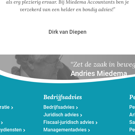
als erg plezierig ervaar. Bij Miedema Accountants ben je
verzekerd van een helder en bondig advies!”
Dirk van Diepen
“Zet de zaak in bewe
Andries Miedema
Bedrijfsadvies
P
ratie
Bedrijfsadvies
Pe
Juridisch advies
Ar
Fiscaal-juridisch advies
Sa
cydiensten
Managementadvies
Pe