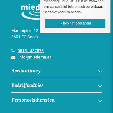
maandag 3 augustus zijn wij vanwege
een cursus niet telefonisch bereikbaar.
Bedankt voor uw begrip!
Ik heb het begrepen!
Martiniplein 12
8601 EG Sneek
0515 - 437575
info@miedema.ac
Accountancy
Financiële administratie
Bedrijfsadvies
Jaarrekening
Online boekhouden
Bedrijfsadvies
Personeelsdiensten
Overige accountancydiensten
Juridisch advies
Fiscaal-juridisch advies
Personeelsdiensten