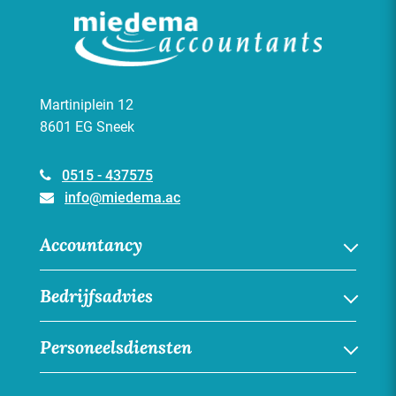
Martiniplein 12
8601 EG Sneek
0515 - 437575
info@miedema.ac
Accountancy
Financiële administratie
Bedrijfsadvies
Jaarrekening
Online boekhouden
Bedrijfsadvies
Personeelsdiensten
Overige accountancydiensten
Juridisch advies
Fiscaal-juridisch advies
Personeelsdiensten